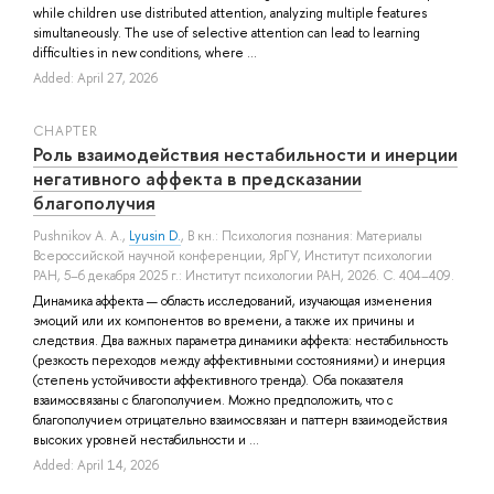
while children use distributed attention, analyzing multiple features
simultaneously. The use of selective attention can lead to learning
difficulties in new conditions, where ...
Added: April 27, 2026
СHAPTER
Роль взаимодействия нестабильности и инерции
негативного аффекта в предсказании
благополучия
Pushnikov A. A.
,
Lyusin D.
, В кн.: Психология познания: Материалы
Всероссийской научной конференции, ЯрГУ, Институт психологии
РАН, 5–6 декабря 2025 г.: Институт психологии РАН, 2026. С. 404–409.
Динамика аффекта — область исследований, изучающая изменения
эмоций или их компонентов во времени, а также их причины и
следствия. Два важных параметра динамики аффекта: нестабильность
(резкость переходов между аффективными состояниями) и инерция
(степень устойчивости аффективного тренда). Оба показателя
взаимосвязаны с благополучием. Можно предположить, что с
благополучием отрицательно взаимосвязан и паттерн взаимодействия
высоких уровней нестабильности и ...
Added: April 14, 2026