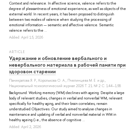
Context and relevance. In affective science, valence refers to the
degree of pleasantness of emotional experience, as well as objects of the
external world. In recent years, it has been proposed to distinguish
between two modes of valence when studying the processing of
emotional information — semantic and affective valence. Semantic
valence refers to the ...
Added: April 15, 2026
ARTICLE
Удержание и обновление вербального и
невербального материала в рабочей памяти при
здоровом старении
Паникратова Я. Р.
,
Королькова О. А.
,
Пчелинцева М. Е.
и др.
,
Национальный психологический журнал 2026 Т. 21 № 2 С. 144–158
Background. Working memory (WM) declines with ageing. Despite a large
body of relevant studies, changes in verbal and nonverbal WM, relevant
specifically for healthy aging, and their brain correlates, remain
understudied.Objectives. Our study aimed to analyse changes in
maintenance and updating of verbal and nonverbal material in WM in
healthy ageing (i.e., the absence of cognitive ...
Added: April 2, 2026