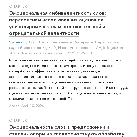
СHAPTER
Эмоциональная амбивалентность слов:
перспективы использования оценок по
униполярным шкалам положительной и
отрицательной валентности
Sysoeva T.
, В кн.: Психология познания: Материалы Всероссийской
научной конференции, ЯрГУ, Институт психологии РАН, 5–6 декабря
2025 г.: Институт психологии РАН, 2026. С. 496–501.
В современных исследованиях переработки эмоциональных слов в
качестве одного из ключевых параметров, влияющих на скорость
переработки и эффективность запоминания, используется
эмоциональная валентность – оценка слова как связанного с
положительными или отрицательными эмоциями. Обычно она
рассматривается как биполярный конструкт, то есть единый континуум,
где минимальные оценки говорят об отрицательной валентности, а
максимальные – о положительной. При ...
Added: April 10, 2026
СHAPTER
Эмоциональность слов в предложении и
степень опоры на «поверхностную» обработку