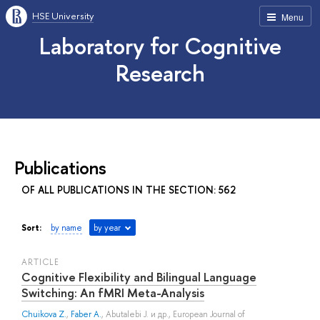
HSE University
Menu
Laboratory for Cognitive
Research
Publications
OF ALL PUBLICATIONS IN THE SECTION: 562
Sort:
by name
by year
ARTICLE
Cognitive Flexibility and Bilingual Language
Switching: An fMRI Meta-Analysis
Chuikova Z.
,
Faber A.
,
Abutalebi J.
и др.
, European Journal of