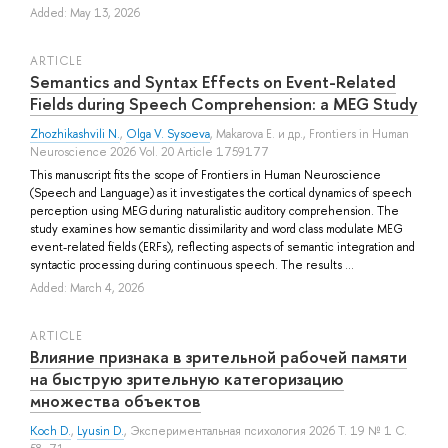
Added: May 13, 2026
ARTICLE
Semantics and Syntax Effects on Event-Related
Fields during Speech Comprehension: a MEG Study
Zhozhikashvili N.
,
Olga V. Sysoeva
,
Makarova E.
и др.
, Frontiers in Human
Neuroscience 2026 Vol. 20 Article 1759177
This manuscript fits the scope of Frontiers in Human Neuroscience
(Speech and Language) as it investigates the cortical dynamics of speech
perception using MEG during naturalistic auditory comprehension. The
study examines how semantic dissimilarity and word class modulate MEG
event-related fields (ERFs), reflecting aspects of semantic integration and
syntactic processing during continuous speech. The results ...
Added: March 4, 2026
ARTICLE
Влияние признака в зрительной рабочей памяти
на быструю зрительную категоризацию
множества объектов
Koch D.
,
Lyusin D.
, Экспериментальная психология 2026 Т. 19 № 1 С.