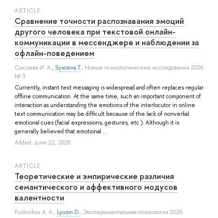
ARTICLE
Сравнение точности распознавания эмоций
другого человека при текстовой онлайн-
коммуникации в мессенджере и наблюдении за
офлайн-поведением
Сысоева И. А.
,
Sysoeva T.
, Новые психологические исследования 2026
№ 3
Currently, instant text messaging is widespread and often replaces regular
offline communication. At the same time, such an important component of
interaction as understanding the emotions of the interlocutor in online
text communication may be difficult because of the lack of nonverbal
emotional cues (facial expressions, gestures, etc.). Although it is
generally believed that emotional ...
Added: June 22, 2026
ARTICLE
Теоретические и эмпирические различия
семантического и аффективного модусов
валентности
Pushnikov A. A.
,
Lyusin D.
, Экспериментальная психология 2026