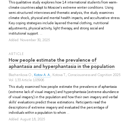
This qualitative study explores how 14 international students from warm-
climate countries adapt to Moscow’s extreme winter conditions. Using
semi-structured interviews and thematic analysis, the study examines
climate shock, physical and mental health impacts, and acculturative stress.
Key coping strategies include layered thermal clothing, nutritional
adjustments, physical activity, light therapy, and strong social and
institutional support. ...
Added: November 30, 2025
ARTICLE
How people estimate the prevalence of
aphantasia and hyperphantasia in the population
Blazhenkova O.
,
Kotov A. A.
,
Kotova T.
, Consciousness and Cognition 2025
Vol. 133 Article 103906
This study examined how people estimate the prevalence of aphantasia
(extreme lack of visual imagery) and hyperphantasia (extreme abundance
of visual imagery) in the population and how their own imagery and verbal
skills’ evaluations predict these estimations. Participants read the
descriptions of extreme imagery and evaluated the percentage of
individuals within a population to whom ...
Added: August 18, 2025