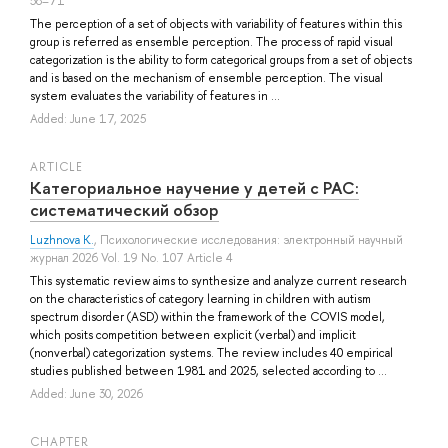
58–71
The perception of a set of objects with variability of features within this
group is referred as ensemble perception. The process of rapid visual
categorization is the ability to form categorical groups from a set of objects
and is based on the mechanism of ensemble perception. The visual
system evaluates the variability of features in ...
Added: June 17, 2025
ARTICLE
Категориальное научение у детей с РАС:
систематический обзор
Luzhnova K.
, Психологические исследования: электронный научный
журнал 2026 Vol. 19 No. 107 Article 4
This systematic review aims to synthesize and analyze current research
on the characteristics of category learning in children with autism
spectrum disorder (ASD) within the framework of the COVIS model,
which posits competition between explicit (verbal) and implicit
(nonverbal) categorization systems. The review includes 40 empirical
studies published between 1981 and 2025, selected according to ...
Added: June 30, 2026
СHAPTER