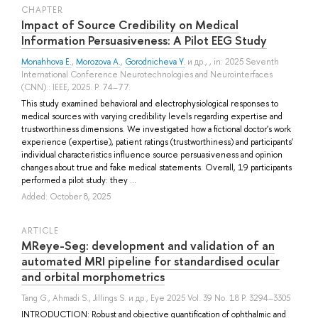
СHAPTER
Impact of Source Credibility on Medical
Information Persuasiveness: A Pilot EEG Study
Monahhova E.
,
Morozova A.
,
Gorodnicheva Y.
и др.
, , in: 2025 Seventh
International Conference Neurotechnologies and Neurointerfaces
(CNN).: IEEE, 2025. P. 74–77.
This study examined behavioral and electrophysiological responses to
medical sources with varying credibility levels regarding expertise and
trustworthiness dimensions. We investigated how a fictional doctor's work
experience (expertise), patient ratings (trustworthiness) and participants'
individual characteristics influence source persuasiveness and opinion
changes about true and fake medical statements. Overall, 19 participants
performed a pilot study: they ...
Added: October 8, 2025
ARTICLE
MReye-Seg: development and validation of an
automated MRI pipeline for standardised ocular
and orbital morphometrics
Tang G.
,
Ahmadi S.
,
Jillings S.
и др.
, Eye 2025 Vol. 39 No. 18 P. 3294–3305
INTRODUCTION: Robust and objective quantification of ophthalmic and