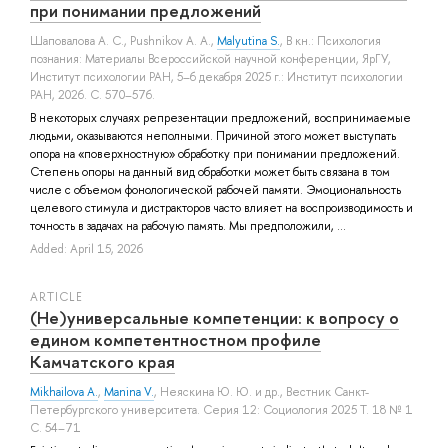
при понимании предложений
Шаповалова А. С.
,
Pushnikov A. A.
,
Malyutina S.
, В кн.: Психология
познания: Материалы Всероссийской научной конференции, ЯрГУ,
Институт психологии РАН, 5–6 декабря 2025 г.: Институт психологии
РАН, 2026. С. 570–576.
В некоторых случаях репрезентации предложений, воспринимаемые
людьми, оказываются неполными. Причиной этого может выступать
опора на «поверхностную» обработку при понимании предложений.
Степень опоры на данный вид обработки может быть связана в том
числе с объемом фонологической рабочей памяти. Эмоциональность
целевого стимула и дистракторов часто влияет на воспроизводимость и
точность в задачах на рабочую память. Мы предположили, ...
Added: April 15, 2026
ARTICLE
(Не)универсальные компетенции: к вопросу о
едином компетентностном профиле
Камчатского края
Mikhailova A.
,
Manina V.
,
Неяскина Ю. Ю.
и др.
, Вестник Санкт-
Петербургского университета. Серия 12: Социология 2025 Т. 18 № 1
С. 54–71