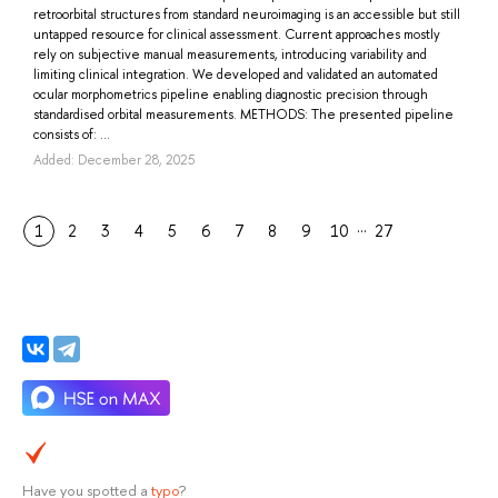
retroorbital structures from standard neuroimaging is an accessible but still
untapped resource for clinical assessment. Current approaches mostly
rely on subjective manual measurements, introducing variability and
limiting clinical integration. We developed and validated an automated
ocular morphometrics pipeline enabling diagnostic precision through
standardised orbital measurements. METHODS: The presented pipeline
consists of: ...
Added: December 28, 2025
…
1
2
3
4
5
6
7
8
9
10
27
Have you spotted a
typo
?