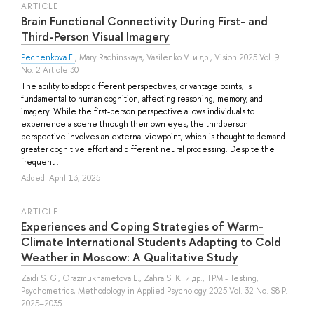
ARTICLE
Brain Functional Connectivity During First- and
Third-Person Visual Imagery
Pechenkova E.
,
Mary Rachinskaya
,
Vasilenko V.
и др.
, Vision 2025 Vol. 9
No. 2 Article 30
The ability to adopt different perspectives, or vantage points, is
fundamental to human cognition, affecting reasoning, memory, and
imagery. While the first-person perspective allows individuals to
experience a scene through their own eyes, the thirdperson
perspective involves an external viewpoint, which is thought to demand
greater cognitive effort and different neural processing. Despite the
frequent ...
Added: April 13, 2025
ARTICLE
Experiences and Coping Strategies of Warm-
Climate International Students Adapting to Cold
Weather in Moscow: A Qualitative Study
Zaidi S. G.
,
Orazmukhametova L.
,
Zahra S. K.
и др.
, TPM - Testing,
Psychometrics, Methodology in Applied Psychology 2025 Vol. 32 No. S8 P.
2025–2035