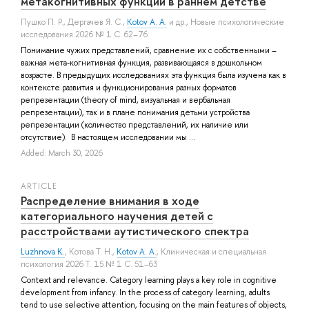
метакогнитивных функций в раннем детстве
Пушко П. Р.
,
Дергачев Я. С.
,
Kotov A. A.
и др.
, Новые психологические
исследования 2026 № 1 С. 62–76
Понимание чужих представлений, сравнение их с собственными –
важная мета-когнитивная функция, развивающаяся в дошкольном
возрасте. В предыдущих исследованиях эта функция была изучена как в
контексте развития и функционирования разных форматов
репрезентации (theory of mind, визуальная и вербальная
репрезентации), так и в плане понимания детьми устройства
репрезентации (количество представлений, их наличие или
отсутствие). В настоящем исследовании мы ...
Added: March 30, 2026
ARTICLE
Распределение внимания в ходе
категориального научения детей с
расстройствами аутистического спектра
Luzhnova K.
,
Котова Т. Н.
,
Kotov A. A.
, Клиническая и специальная
психология 2026 Т. 15 № 1 С. 51–63
Context and relevance. Category learning plays a key role in cognitive
development from infancy. In the process of category learning, adults
tend to use selective attention, focusing on the main features of objects,