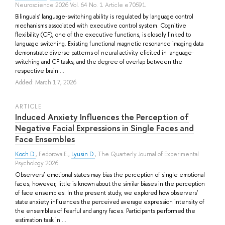
Neuroscience 2026 Vol. 64 No. 1 Article e70591
Bilinguals' language‐switching ability is regulated by language control
mechanisms associated with executive control system. Cognitive
flexibility (CF), one of the executive functions, is closely linked to
language switching. Existing functional magnetic resonance imaging data
demonstrate diverse patterns of neural activity elicited in language‐
switching and CF tasks, and the degree of overlap between the
respective brain ...
Added: March 17, 2026
ARTICLE
Induced Anxiety Influences the Perception of
Negative Facial Expressions in Single Faces and
Face Ensembles
Koch D.
,
Fedorova E.
,
Lyusin D.
, The Quarterly Journal of Experimental
Psychology 2026
Observers’ emotional states may bias the perception of single emotional
faces; however, little is known about the similar biases in the perception
of face ensembles. In the present study, we explored how observers’
state anxiety influences the perceived average expression intensity of
the ensembles of fearful and angry faces. Participants performed the
estimation task in ...