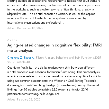
Existing studies on occupational requirements indicate that adult workers
are expected to possess a range of transversal or universal competences
in the workplace, such as problem solving, critical thinking, creativity,
adaptability, etc. The central research question, as well as the applied
inquiry, is the extent to which the competences endorsed by
international organisations and professional ...
Added: December 10, 2025
ARTICLE
Aging-related changes in cognitive flexibility: fMRI
meta‐analysis
Chuikova Z.
,
Faber A.
,
Filatov A.
и др.
, Behavioral and Brain Functions 2025
Vol. 21 Article 40
Cognitive flexibility—the ability to adaptively shift between different
mental processes—is essential for human functioning. This meta-analysis
examines age-related changes in neural correlates of cognitive flexibility
using two common assessments: the Wisconsin Card Sorting Test (rule-
discovery) and Task-Switching Paradigm (rule-retrieval). We synthesized
findings from 85 articles comprising 118 experiments with 2246
participants across young, middle-age, and ...
Added: February 22, 2025