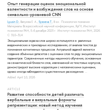
Опыт генерации оценок эмоциональной
валентности и возбуждения слов на основе
символьно-уровневой CNN
Lyusin D.
,
Валуева Е. А.
,
Sysoeva T.
, В кн.: Психология познания:
Материалы Всероссийской научной конференции, ЯрГУ, Институт
психологии РАН, 5–6 декабря 2025 г.: Институт психологии РАН, 2026.
С. 310–314.
Эмоциональная окраска слов широко используются в различных
академических и прикладных исследованиях, от анализа текстов до
понимания когнитивных процессов. Актуальной задачей является
создание объёмных датасетов с оценками слов по ряду эмоциональных
параметров. Современные методы машинного обучения, основанные
на семантической близости слов, извлекаемой из текстовых корпусов,
демонстрируют высокие корреляции с человеческими оценками,
однако иногда наблюдаются существенные расхождения. ...
Added: April 10, 2026
ARTICLE
Развитие способности детей различать
вербальные и визуальные форматы
репрезентации: новый метод изучения