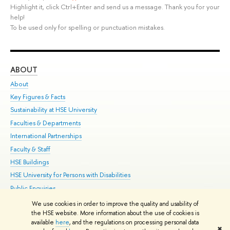
Highlight it, click Ctrl+Enter and send us a message. Thank you for your
help!
To be used only for spelling or punctuation mistakes.
ABOUT
ST
About
Adm
Key Figures & Facts
Pr
Sustainability at HSE University
Un
Faculties & Departments
Gr
International Partnerships
Ex
Faculty & Staff
Su
HSE Buildings
Sem
HSE University for Persons with Disabilities
Bus
Public Enquiries
We use cookies in order to improve the quality and usability of
Edit
the HSE website. More information about the use of cookies is
© HSE University 1993–2026
Contacts
Copyright
Privacy Policy
Site
available
here
, and the regulations on processing personal data
✖