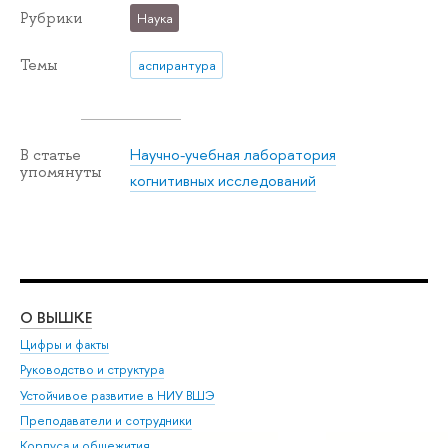
Рубрики
Наука
Темы
аспирантура
Научно-учебная лаборатория
В статье
упомянуты
когнитивных исследований
О ВЫШКЕ
ОБ
Цифры и факты
Ли
Руководство и структура
Дов
Устойчивое развитие в НИУ ВШЭ
Ол
Преподаватели и сотрудники
При
Корпуса и общежития
Вы