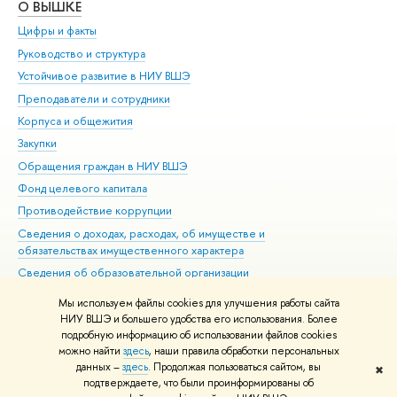
О ВЫШКЕ
ОБ
Цифры и факты
Ли
Руководство и структура
Дов
Устойчивое развитие в НИУ ВШЭ
Ол
Преподаватели и сотрудники
При
Корпуса и общежития
Вы
Закупки
При
Обращения граждан в НИУ ВШЭ
Ас
Фонд целевого капитала
До
Противодействие коррупции
Цен
Сведения о доходах, расходах, об имуществе и
Би
обязательствах имущественного характера
Об
Сведения об образовательной организации
Обр
Людям с ограниченными возможностями здоровья
Мы используем файлы cookies для улучшения работы сайта
Единая платежная страница
НИУ ВШЭ и большего удобства его использования. Более
подробную информацию об использовании файлов cookies
Работа в Вышке
можно найти
здесь
, наши правила обработки персональных
данных –
здесь
. Продолжая пользоваться сайтом, вы
✖
Редактору
подтверждаете, что были проинформированы об