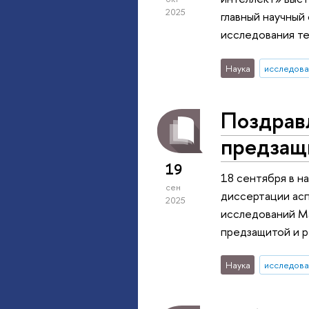
2025
главный научный
исследования те
Наука
исследова
Поздрав
предзащ
19
18 сентября в 
сен
диссертации асп
2025
исследований Ма
предзащитой и р
Наука
исследова