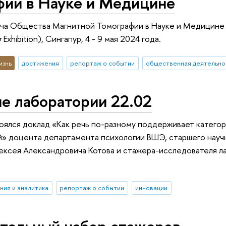
фии в Науке и Медицине
еча Общества Магнитной Томографии в Науке и Медицине
Exhibition), Сингапур, 4 - 9 мая 2024 года.
изнь
достижения
репортаж о событии
общественная деятельно
е лаборатории 22.02
оялся доклад «Как речь по-разному поддерживает категор
й» доцента департамента психологии ВШЭ, старшего науч
ексея Александровича Котова и стажера-исследователя л
ния и аналитика
репортаж о событии
инновации
тельный набор стажеров-