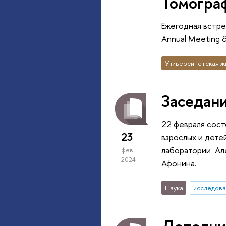
Томогра
Ежегодная встр
Annual Meeting & 
Университетская ж
Заседани
22 февраля сост
23
взрослых и дете
лаборатории Ал
фев
2024
Афонина.
Наука
исследова
Дополни