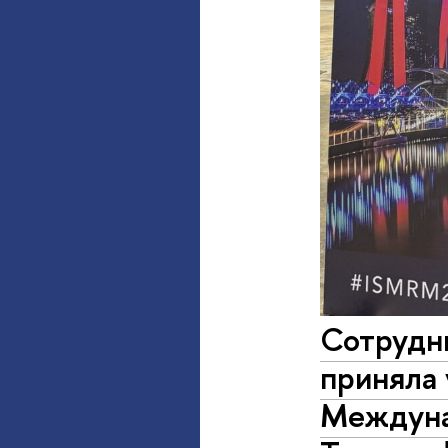
Сотрудн
приняла 
Междуна