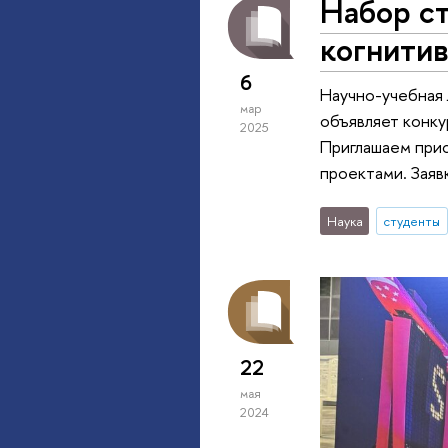
Набор с
когнитив
6
Научно-учебная
мар
объявляет конку
2025
Приглашаем прис
проектами. Заяв
Наука
студенты
22
мая
2024