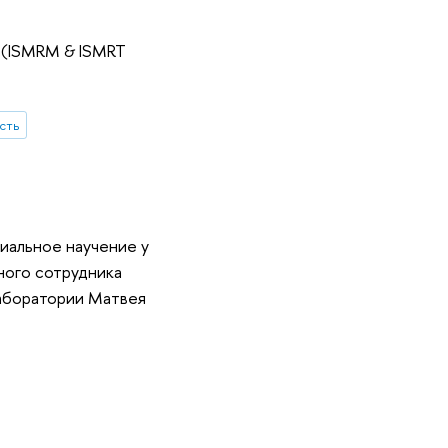
 (ISMRM & ISMRT
сть
иальное научение у
ного сотрудника
аборатории Матвея