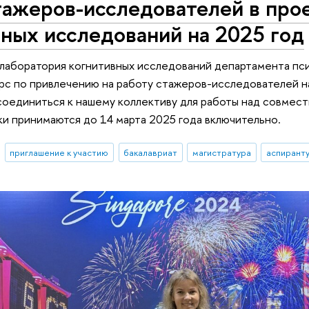
тажеров-исследователей в про
ных исследований на 2025 год
 лаборатория когнитивных исследований департамента п
рс по привлечению на работу стажеров-исследователей на
оединиться к нашему коллективу для работы над совмес
ки принимаются до 14 марта 2025 года включительно.
приглашение к участию
бакалавриат
магистратура
аспирант