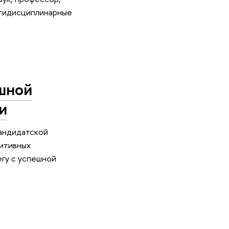
ьтидисциплинарные
шной
и
андидатской
нитивных
гу с успешной