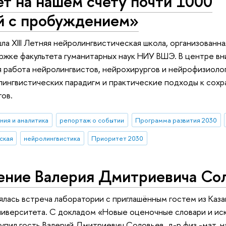
ет на нашем счету почти 1000
й с пробуждением»
а XIII Летняя нейролингвистическая школа, организованна
ржке факультета гуманитарных наук НИУ ВШЭ. В центре в
 работа нейролингвистов, нейрохирургов и нейрофизиоло
лингвистических парадигм и практические подходы к сох
ов.
ния и аналитика
репортаж о событии
Программа развития 2030
ская
нейролингвистика
Приоритет 2030
ение Валерия Дмитриевича Со
ялась встреча лаборатории с приглашённым гостем из Каз
ниверситета. С докладом «Новые оценочные словари и ис
упил гость Валерий Дмитриевич Соловьев, д-р физ.-мат. н