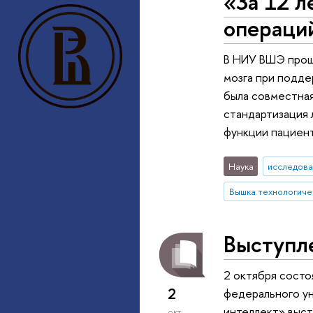
«За 12 л
операци
В НИУ ВШЭ прошл
мозга при подде
была совместная
стандартизация 
функции пациент
Наука
исследова
Вышка технологиче
Выступл
2 октября состо
2
федерального у
интеллект» выст
окт