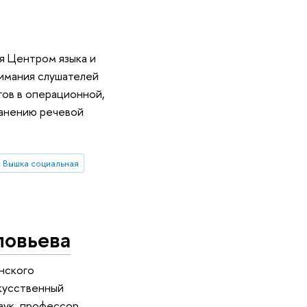
я Центром языка и
нимания слушателей
гов в операционной,
ранению речевой
Вышка социальная
ловьева
анского
кусственный
аук, профессор,