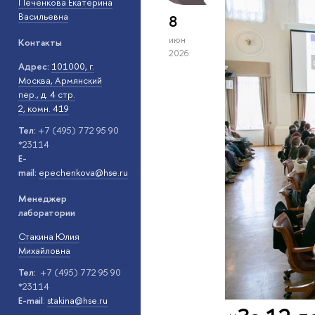
Печенкова Екатерина
Васильевна
8
июн
Контакты
2026
Адрес:
101000, г.
Москва, Армянский
пер., д. 4 стр.
2, комн. 419
Тел:
+7 (495) 772 95 90
*23114
E-
mail:
epechenkova@hse.ru
Менеджер
лаборатории
Стакина Юлия
Михайловна
Тел:
+7 (495) 772 95 90
*23114
E-mail
:
stakina@hse.ru