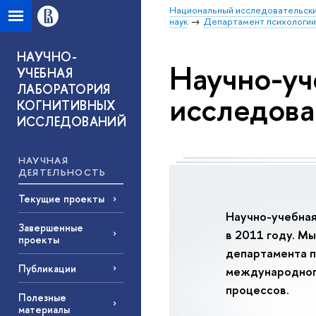
Национальный исследовательски
наук
Департамент психологи
НАУЧНО-
Научно-уч
УЧЕБНАЯ
ЛАБОРАТОРИЯ
исследов
КОГНИТИВНЫХ
ИССЛЕДОВАНИЙ
НАУЧНАЯ
ДЕЯТЕЛЬНОСТЬ
Текущие проекты
Научно-учебная
Завершенные
в 2011 году. М
проекты
департамента 
Публикации
международного
процессов.
Полезные
материалы