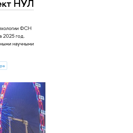
ект НУЛ
сихологии ФСН
 2025 год.
тными научными
ура