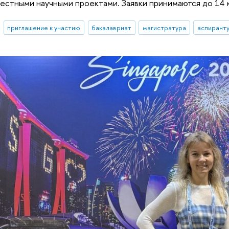
естными научными проектами. Заявки принимаются до 14 
приглашение к участию
бакалавриат
магистратура
аспирант