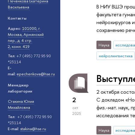
Печенкова Екатерина
В НИУ ВШЭ прошл
Васильевна
факультета гума
Контакты
нейрохирургов и
Адрес:
101000, г.
сохранению реч
Москва, Армянский
пер., д. 4 стр.
Наука
исследова
2, комн. 419
нейролингвистика
Тел:
+7 (495) 772 95 90
*23114
E-
mail:
epechenkova@hse.ru
Выступл
Менеджер
лаборатории
2 октября состо
2
С докладом «Нов
Стакина Юлия
физ.-мат. наук,
Михайловна
окт
2025
исследования те
Тел:
+7 (495) 772 95 90
*23114
E-mail
:
stakina@hse.ru
Наука
исследова