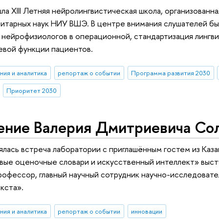
а XIII Летняя нейролингвистическая школа, организованн
нитарных наук НИУ ВШЭ. В центре внимания слушателей бы
 нейрофизиологов в операционной, стандартизация лингви
евой функции пациентов.
ния и аналитика
репортаж о событии
Программа развития 2030
Приоритет 2030
ение Валерия Дмитриевича Со
ялась встреча лаборатории с приглашённым гостем из Каз
ые оценочные словари и искусственный интеллект» выст
 профессор, главный научный сотрудник научно-исследова
кста».
ния и аналитика
репортаж о событии
инновации