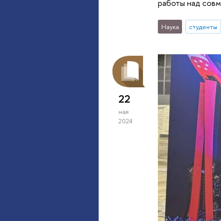
работы над совм
Наука
студенты
22
мая
2024