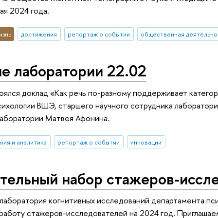
мая 2024 года.
изнь
достижения
репортаж о событии
общественная деятельно
е лаборатории 22.02
оялся доклад «Как речь по-разному поддерживает категор
ихологии ВШЭ, старшего научного сотрудника лаборатори
лаборатории Матвея Афонина.
ния и аналитика
репортаж о событии
инновации
тельный набор стажеров-иссле
лаборатория когнитивных исследований департамента пс
работу стажеров-исследователей на 2024 год. Приглашае