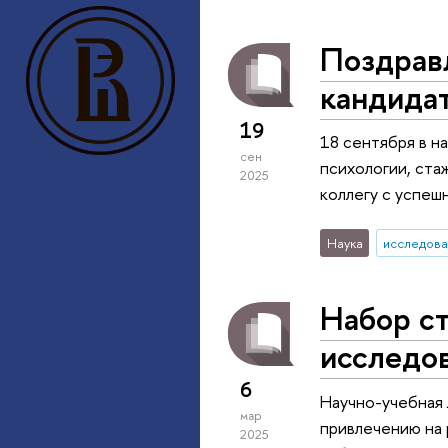
Поздрав
кандида
19
18 сентября в н
сен
психологии, ста
2025
коллегу с успеш
Наука
исследова
Набор с
исследов
6
Научно-учебная 
мар
привлечению на 
2025