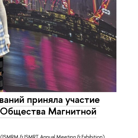
аний приняла участие
 Общества Магнитной
SMRM & ISMRT Annual Meeting & Exhibition),