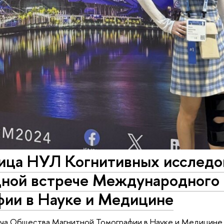
ица НУЛ Когнитивных исследов
дной встрече Международного
фии в Науке и Медицине
ча Общества Магнитной Томографии в Науке и Медицине (I