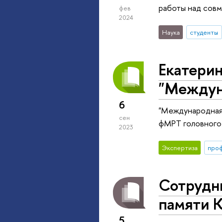
работы над совм
фев
2024
Наука
студенты
Екатерин
"Междун
6
"Международная 
сен
фМРТ головного
2023
Экспертиза
про
Сотрудни
памяти 
5