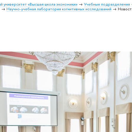
й университет «Высшая школа экономики»
Учебные подразделения
и
Научно-учебная лаборатория когнитивных исследований
Новост