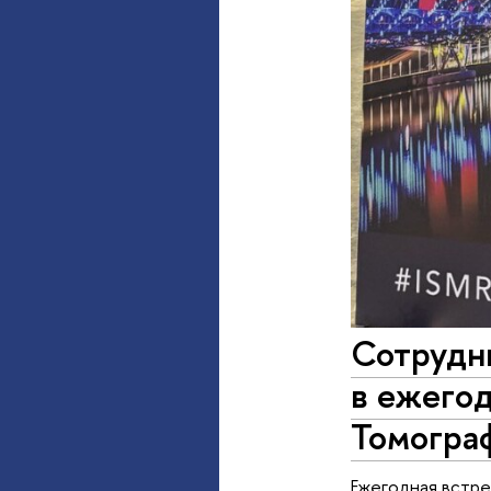
Сотрудн
в ежего
Томогра
Ежегодная встре