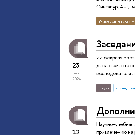
Сингапур, 4 - 9 
Университетская ж
Заседани
22 февраля сост
23
департамента пс
исследователя 
фев
2024
Наука
исследова
Дополни
Научно-учебная 
12
привлечению на 