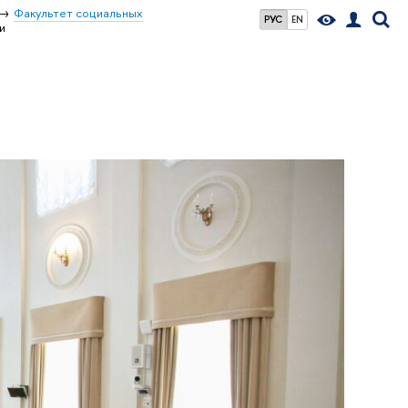
Факультет социальных
РУС
EN
и