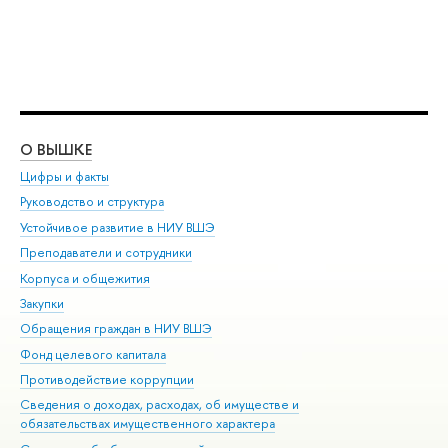
О ВЫШКЕ
ОБ
Цифры и факты
Ли
Руководство и структура
Дов
Устойчивое развитие в НИУ ВШЭ
Ол
Преподаватели и сотрудники
При
Корпуса и общежития
Вы
Закупки
При
Обращения граждан в НИУ ВШЭ
Ас
Фонд целевого капитала
До
Противодействие коррупции
Цен
Сведения о доходах, расходах, об имуществе и
Би
обязательствах имущественного характера
Об