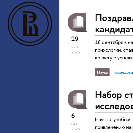
Поздрав
кандида
19
18 сентября в н
сен
психологии, ста
2025
коллегу с успеш
Наука
исследова
Набор с
исследов
6
Научно-учебная 
мар
привлечению на 
2025