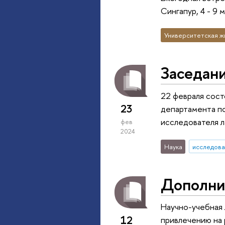
Сингапур, 4 - 9 
Университетская ж
Заседани
22 февраля сост
23
департамента пс
исследователя 
фев
2024
Наука
исследова
Дополни
Научно-учебная 
12
привлечению на 