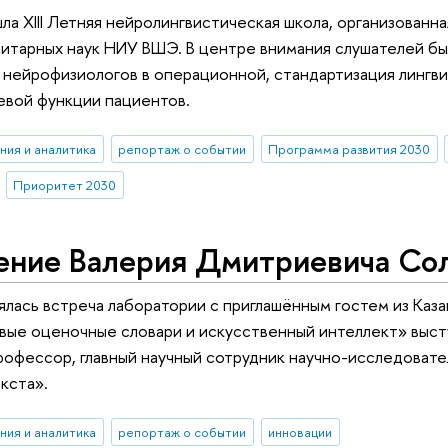
а XIII Летняя нейролингвистическая школа, организованн
нитарных наук НИУ ВШЭ. В центре внимания слушателей бы
 нейрофизиологов в операционной, стандартизация лингви
евой функции пациентов.
ния и аналитика
репортаж о событии
Программа развития 2030
Приоритет 2030
ение Валерия Дмитриевича Со
ялась встреча лаборатории с приглашённым гостем из Каз
ые оценочные словари и искусственный интеллект» выст
 профессор, главный научный сотрудник научно-исследова
кста».
ния и аналитика
репортаж о событии
инновации