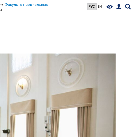
Факультет социальных
РУС
EN
и