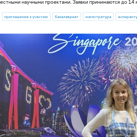
естными научными проектами. Заявки принимаются до 14 
приглашение к участию
бакалавриат
магистратура
аспирант