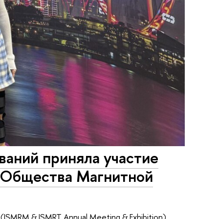
аний приняла участие
 Общества Магнитной
SMRM & ISMRT Annual Meeting & Exhibition),