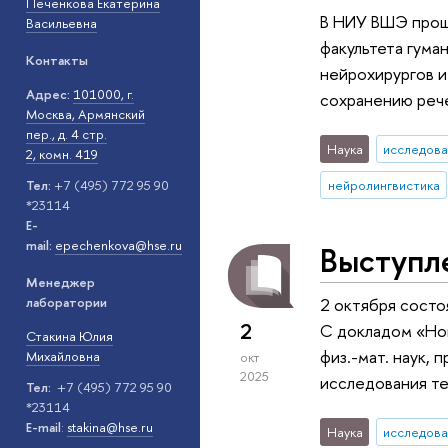
Печенкова Екатерина
В НИУ ВШЭ прошл
Васильевна
факультета гума
Контакты
нейрохирургов и
Адрес:
101000, г.
сохранению реч
Москва, Армянский
пер., д. 4 стр.
Наука
исследова
2, комн. 419
нейролингвистика
Тел:
+7 (495) 772 95 90
*23114
E-
mail:
epechenkova@hse.ru
Выступл
Менеджер
лаборатории
2 октября состо
2
С докладом «Нов
Стакина Юлия
физ.-мат. наук,
Михайловна
окт
2025
исследования те
Тел:
+7 (495) 772 95 90
*23114
E-mail
:
stakina@hse.ru
Наука
исследова