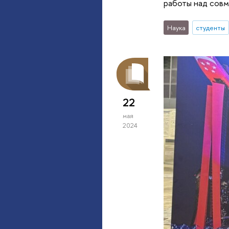
работы над совм
Наука
студенты
22
мая
2024