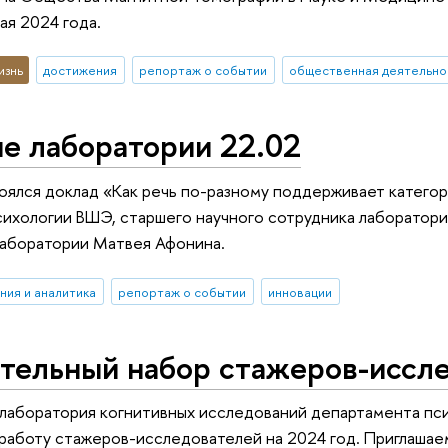
мая 2024 года.
изнь
достижения
репортаж о событии
общественная деятельно
е лаборатории 22.02
оялся доклад «Как речь по-разному поддерживает категор
ихологии ВШЭ, старшего научного сотрудника лаборатори
лаборатории Матвея Афонина.
ния и аналитика
репортаж о событии
инновации
тельный набор стажеров-иссле
лаборатория когнитивных исследований департамента пс
работу стажеров-исследователей на 2024 год. Приглашае