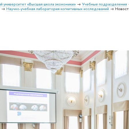
й университет «Высшая школа экономики»
Учебные подразделения
и
Научно-учебная лаборатория когнитивных исследований
Новост