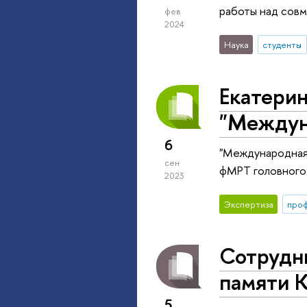
работы над совм
фев
2024
Наука
студенты
Екатерин
"Междун
6
"Международная 
сен
фМРТ головного
2023
Экспертиза
про
Сотрудни
памяти 
5