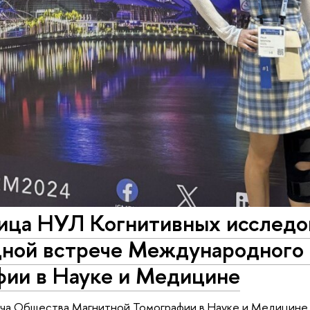
ица НУЛ Когнитивных исследов
дной встрече Международного
фии в Науке и Медицине
ча Общества Магнитной Томографии в Науке и Медицине (I