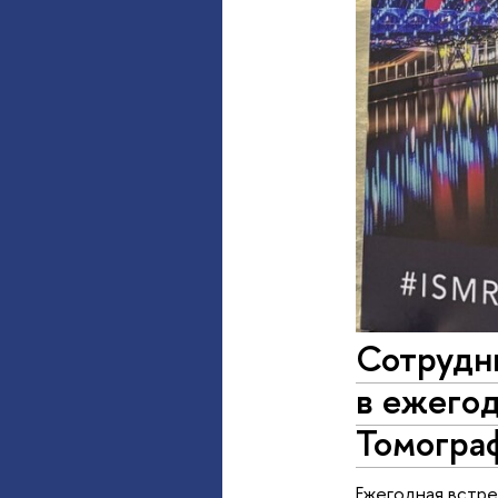
Сотрудн
в ежего
Томогра
Ежегодная встре